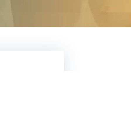
tre for
bilities