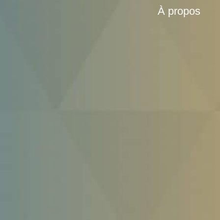
À propos