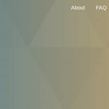
About
FAQ