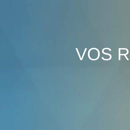
VOS
R